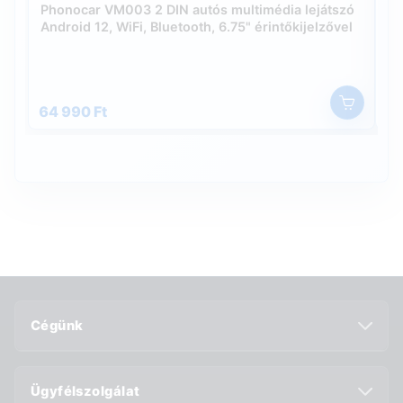
Phonocar VM003 2 DIN autós multimédia lejátszó
Ph
Android 12, WiFi, Bluetooth, 6.75" érintőkijelzővel
re
Eu
tá
64 990 Ft
99
Cégünk
Ügyfélszolgálat