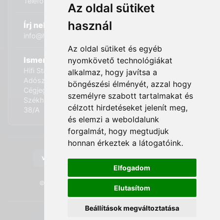
Telefon: +36 (20) 989-7969
Az oldal sütiket
használ
Írj nekünk:
info@hifi-station.hu
Az oldal sütiket és egyéb
Ismerd meg cégünket:
nyomkövető technológiákat
Hifi Station Kft.
alkalmaz, hogy javítsa a
Adószám: 13828222-2-42
böngészési élményét, azzal hogy
Cégjegyzékszám: 01-09-875386
személyre szabott tartalmakat és
Székhely: 1173. Budapest, Csomafalva utca 2. Fszt.
célzott hirdetéseket jelenít meg,
38/A
és elemzi a weboldalunk
forgalmát, hogy megtudjuk
honnan érkeztek a látogatóink.
Elfogadom
© 2026 Hifi Station Kft - Minden jog fenntartva.
Elutasítom
Beállítások megváltoztatása