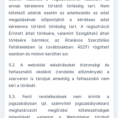
annak kérelemre történõ törléséig tart. Nem
kötelezõ adatok esetén az adatkezelés az adat
megadásának idõpontjától a kérdéses adat
kérelemre történõ törléséig tart. A regisztráció
Érintett általi törlésére, valamint Szolgáltató általi
törlésére bármikor, az Általános Szerzõdési
Feltételekben (a továbbiakban: ÁSZF) rögzített
esetben és módon kerülhet sor.
5.2. A weboldal wásárlásokat biztonsági és
felhasználói okokból (rendelés elõzmények) a
szerveren is tároljuk ameddig a felhasználó nem
kéri a törlését.
5.3. Fenti rendelkezések nem érintik a
jogszabályban (pl. számviteli jogszabályokban)
meghatározott megõrzési kötelezettségek
teljesítését, valamint a Weboldalon történõ