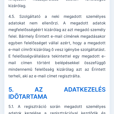
kizárólag.
4.5. Szolgáltató a neki megadott személyes
adatokat nem ellenõrzi. A megadott adatok
megfelelõsségéért kizárólag az azt megadó személy
felel. Bármely Érintett e-mail címének megadásakor
egyben felelõsséget vállal azért, hogy a megadott
e-mail címrõl kizárólag õ vesz igénybe szolgáltatást.
E felelõsségvállalásra tekintettel egy megadott e-
mail címen történt belépésekkel összefüggõ
mindennemû felelõsség kizárólag azt az Érintett
terheli, aki az e-mail címet regisztrálta.
5. AZ ADATKEZELÉS
IDÕTARTAMA
5.1. A regisztráció során megadott személyes
adatok kezelése a regisztrációval kezdõdik és