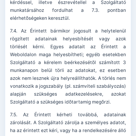
kérdéssel, illetve észrevétellel a Szolgáltató
munkatársához fordulhat a 7.3. pontban
elérhetõségeken keresztül.
7.4. Az Érintett bármikor jogosult a helytelenül
rögzített adatainak helyesbítését vagy azok
törlését kérni. Egyes adatait az Érintett a
Weboldalon maga helyesbítheti; egyéb esetekben
Szolgáltató a kérelem beérkezésétõl számított 3
munkanapon belül törli az adatokat, ez esetben
azok nem lesznek újra helyreállíthatók. A törlés nem
vonatkozik a jogszabály (pl. számviteli szabályozás)
alapján szükséges adatkezelésekre, azokat
Szolgáltató a szükséges idõtartamig megõrzi.
7.5. Az Érintett kérheti továbbá, adatainak
zárolását. A Szolgáltató zárolja a személyes adatot,
ha az érintett ezt kéri, vagy ha a rendelkezésére álló