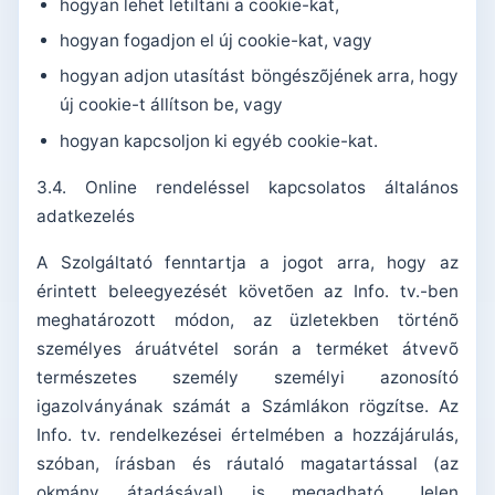
hogyan lehet letiltani a cookie-kat,
hogyan fogadjon el új cookie-kat, vagy
hogyan adjon utasítást böngészõjének arra, hogy
új cookie-t állítson be, vagy
hogyan kapcsoljon ki egyéb cookie-kat.
3.4. Online rendeléssel kapcsolatos általános
adatkezelés
A Szolgáltató fenntartja a jogot arra, hogy az
érintett beleegyezését követõen az Info. tv.-ben
meghatározott módon, az üzletekben történõ
személyes áruátvétel során a terméket átvevõ
természetes személy személyi azonosító
igazolványának számát a Számlákon rögzítse. Az
Info. tv. rendelkezései értelmében a hozzájárulás,
szóban, írásban és ráutaló magatartással (az
okmány átadásával) is megadható. Jelen