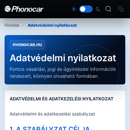
Főoldal
Adatvédelmi nyilatkozat
PHONOCAR.HU
Adatvédelmi nyilatkozat
Fontos vásárlási, jogi és ügyintézési információk
rendezett, könnyen olvasható formában.
ADATVÉDELMI ÉS ADATKEZELÉSI NYILATKOZAT
Adatvédelmi és adatkezelési szabályzat
1. A SZABÁLYZAT CÉLJA