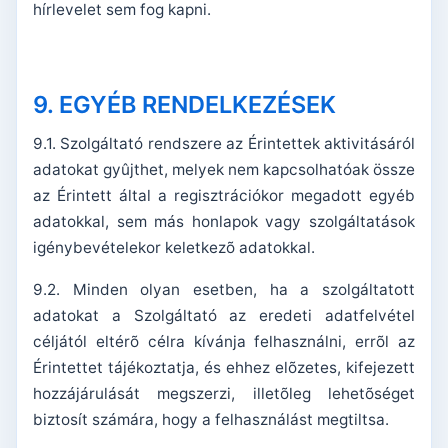
hírlevelet sem fog kapni.
9. EGYÉB RENDELKEZÉSEK
9.1. Szolgáltató rendszere az Érintettek aktivitásáról
adatokat gyûjthet, melyek nem kapcsolhatóak össze
az Érintett által a regisztrációkor megadott egyéb
adatokkal, sem más honlapok vagy szolgáltatások
igénybevételekor keletkezõ adatokkal.
9.2. Minden olyan esetben, ha a szolgáltatott
adatokat a Szolgáltató az eredeti adatfelvétel
céljától eltérõ célra kívánja felhasználni, errõl az
Érintettet tájékoztatja, és ehhez elõzetes, kifejezett
hozzájárulását megszerzi, illetõleg lehetõséget
biztosít számára, hogy a felhasználást megtiltsa.