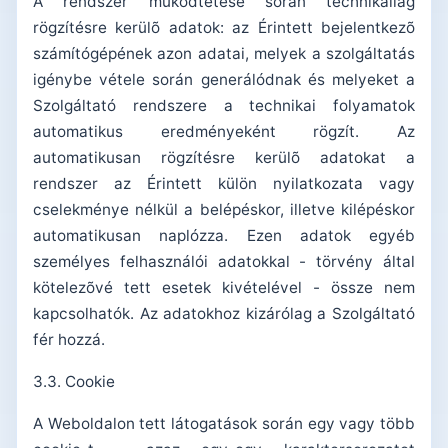
A rendszer mûködtetése során technikailag
rögzítésre kerülõ adatok: az Érintett bejelentkezõ
számítógépének azon adatai, melyek a szolgáltatás
igénybe vétele során generálódnak és melyeket a
Szolgáltató rendszere a technikai folyamatok
automatikus eredményeként rögzít. Az
automatikusan rögzítésre kerülõ adatokat a
rendszer az Érintett külön nyilatkozata vagy
cselekménye nélkül a belépéskor, illetve kilépéskor
automatikusan naplózza. Ezen adatok egyéb
személyes felhasználói adatokkal - törvény által
kötelezõvé tett esetek kivételével - össze nem
kapcsolhatók. Az adatokhoz kizárólag a Szolgáltató
fér hozzá.
3.3. Cookie
A Weboldalon tett látogatások során egy vagy több