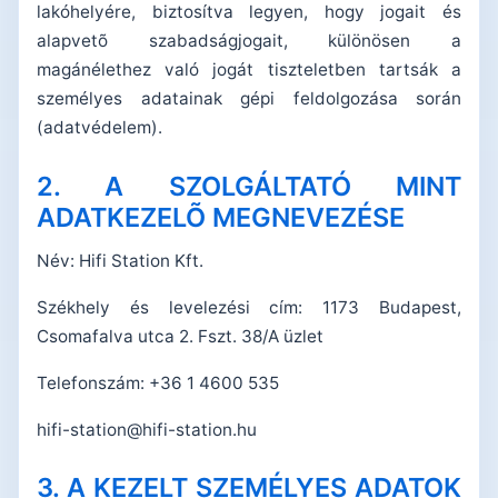
lakóhelyére, biztosítva legyen, hogy jogait és
alapvetõ szabadságjogait, különösen a
magánélethez való jogát tiszteletben tartsák a
személyes adatainak gépi feldolgozása során
(adatvédelem).
2. A SZOLGÁLTATÓ MINT
ADATKEZELÕ MEGNEVEZÉSE
Név: Hifi Station Kft.
Székhely és levelezési cím: 1173 Budapest,
Csomafalva utca 2. Fszt. 38/A üzlet
Telefonszám: +36 1 4600 535
hifi-station@hifi-station.hu
3. A KEZELT SZEMÉLYES ADATOK