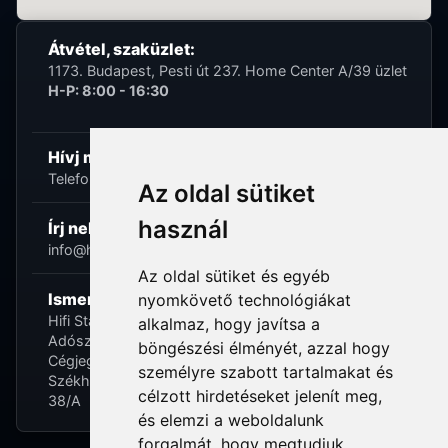
Átvétel, szaküzlet:
1173. Budapest, Pesti út 237. Home Center A/39 üzlet
H-P: 8:00 - 16:30
Hívj minket:
Telefon: +36 (20) 989-7969
Az oldal sütiket
használ
Írj nekünk:
info@hifi-station.hu
Az oldal sütiket és egyéb
Ismerd meg cégünket:
nyomkövető technológiákat
Hifi Station Kft.
alkalmaz, hogy javítsa a
Adószám: 13828222-2-42
böngészési élményét, azzal hogy
Cégjegyzékszám: 01-09-875386
személyre szabott tartalmakat és
Székhely: 1173. Budapest, Csomafalva utca 2. Fszt.
célzott hirdetéseket jelenít meg,
38/A
és elemzi a weboldalunk
forgalmát, hogy megtudjuk