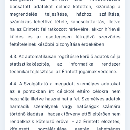
bocsátott adatokat célhoz kötötten, kizárólag a
megrendelés teljesítése, házhoz szállítása,
számlázás lehetõvé tétele, kapcsolattartás, illetve
ha az Érintett feliratkozott hírlevélre, akkor hírlevél
küldés és az esetlegesen létrejövõ szerzõdés
feltételeinek késõbbi bizonyítása érdekében
4.3. Az automatikusan rögzítésre kerülõ adatok célja
statisztikakészítés, az informatikai rendszer
technikai fejlesztése, az Érintett jogainak védelme.
4.4. A Szolgáltató a megadott személyes adatokat
az e pontokban írt céloktól eltérõ célokra nem
használja illetve használhatja fel. Személyes adatok
harmadik személynek vagy hatóságok számára
történõ kiadása - hacsak törvény ettõl eltérõen nem
rendelkezik kötelezõ erõvel - az Érintett elõzetes,
kifejezett hozzájárulása esetén lehetséges