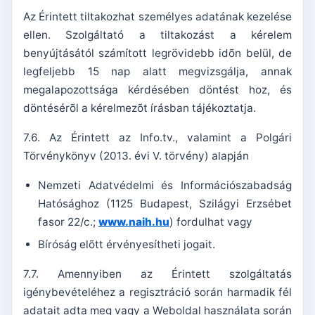
Az Érintett tiltakozhat személyes adatának kezelése
ellen. Szolgáltató a tiltakozást a kérelem
benyújtásától számított legrövidebb idõn belül, de
legfeljebb 15 nap alatt megvizsgálja, annak
megalapozottsága kérdésében döntést hoz, és
döntésérõl a kérelmezõt írásban tájékoztatja.
7.6. Az Érintett az Info.tv., valamint a Polgári
Törvénykönyv (2013. évi V. törvény) alapján
Nemzeti Adatvédelmi és Információszabadság
Hatósághoz (1125 Budapest, Szilágyi Erzsébet
fasor 22/c.;
www.naih.hu
) fordulhat vagy
Bíróság elõtt érvényesítheti jogait.
7.7. Amennyiben az Érintett szolgáltatás
igénybevételéhez a regisztráció során harmadik fél
adatait adta meg vagy a Weboldal használata során