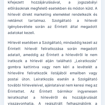
kifejezett hozzájárulásával, a jogszabályi
elõírásoknak megfelelõ esetekben és módon küld. A
hírlevél direkt marketing elemekkel rendelkezik és
reklámot tartalmaz. Szolgáltató a hírlevél
igénybevétele során az Érintett által megadott
adatokat kezeli.
Hírlevél esetében a Szolgáltató, mindaddig kezeli az
Érintett hírlevél feliratkozása során megadott
adatait, ameddig az Érintett a hírlevélrõl le nem
iratkozik a hírlevél alján található „Leiratkozás”
gombra kattintva vagy nem kéri a levételét a
hírlevélre feliratkozók listájából emailben vagy
postai úton. Leiratkozás esetén a Szolgáltató
további hírleveleivel, ajánlataival nem keresi meg az
Érintettet. Az Érintett bármikor ingyenesen
leiratkozhat a hírlevélrõl és hozzájárulását
visszavonhatja. A regisztrált felhasználóink a