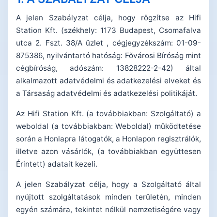
A jelen Szabályzat célja, hogy rögzítse az Hifi
Station Kft. (székhely: 1173 Budapest, Csomafalva
utca 2. Fszt. 38/A üzlet , cégjegyzékszám: 01-09-
875386, nyilvántartó hatóság: Fõvárosi Bíróság mint
cégbíróság, adószám: 13828222-2-42) által
alkalmazott adatvédelmi és adatkezelési elveket és
a Társaság adatvédelmi és adatkezelési politikáját.
Az Hifi Station Kft. (a továbbiakban: Szolgáltató) a
weboldal (a továbbiakban: Weboldal) mûködtetése
során a Honlapra látogatók, a Honlapon regisztrálók,
illetve azon vásárlók, (a továbbiakban együttesen
Érintett) adatait kezeli.
A jelen Szabályzat célja, hogy a Szolgáltató által
nyújtott szolgáltatások minden területén, minden
egyén számára, tekintet nélkül nemzetiségére vagy