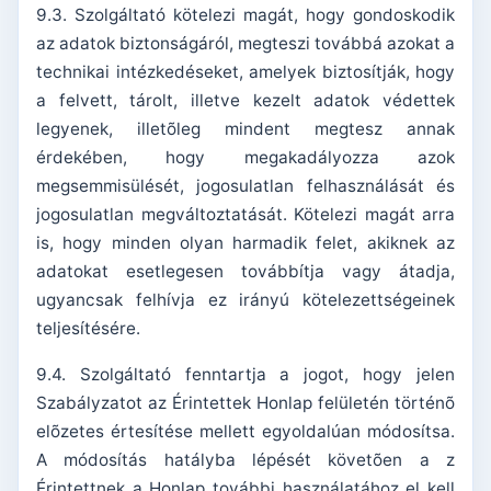
9.3. Szolgáltató kötelezi magát, hogy gondoskodik
az adatok biztonságáról, megteszi továbbá azokat a
technikai intézkedéseket, amelyek biztosítják, hogy
a felvett, tárolt, illetve kezelt adatok védettek
legyenek, illetõleg mindent megtesz annak
érdekében, hogy megakadályozza azok
megsemmisülését, jogosulatlan felhasználását és
jogosulatlan megváltoztatását. Kötelezi magát arra
is, hogy minden olyan harmadik felet, akiknek az
adatokat esetlegesen továbbítja vagy átadja,
ugyancsak felhívja ez irányú kötelezettségeinek
teljesítésére.
9.4. Szolgáltató fenntartja a jogot, hogy jelen
Szabályzatot az Érintettek Honlap felületén történõ
elõzetes értesítése mellett egyoldalúan módosítsa.
A módosítás hatályba lépését követõen a z
Érintettnek a Honlap további használatához el kell