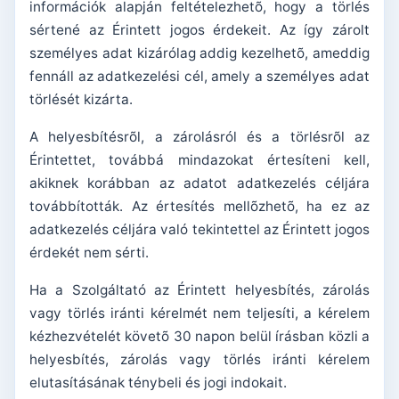
információk alapján feltételezhetõ, hogy a törlés
sértené az Érintett jogos érdekeit. Az így zárolt
személyes adat kizárólag addig kezelhetõ, ameddig
fennáll az adatkezelési cél, amely a személyes adat
törlését kizárta.
A helyesbítésrõl, a zárolásról és a törlésrõl az
Érintettet, továbbá mindazokat értesíteni kell,
akiknek korábban az adatot adatkezelés céljára
továbbították. Az értesítés mellõzhetõ, ha ez az
adatkezelés céljára való tekintettel az Érintett jogos
érdekét nem sérti.
Ha a Szolgáltató az Érintett helyesbítés, zárolás
vagy törlés iránti kérelmét nem teljesíti, a kérelem
kézhezvételét követõ 30 napon belül írásban közli a
helyesbítés, zárolás vagy törlés iránti kérelem
elutasításának ténybeli és jogi indokait.