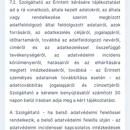
7.2. Szolgáltató az Érintett kérésére tájékoztatást
ad a rá vonatkozó, általa kezelt adatokról, az általa
vagy rendelkezése szerint megbízott
adatfeldolgozó által feldolgozott adatairól, azok
forrásáról, az adatkezelés céljáról, jogalapjáról,
idõtartamáról, továbbá az adatfeldolgozó nevérõl,
címérõl és az adatkezeléssel összefüggõ
tevékenységérõl, az adatvédelmi incidens
körülményeirõl, hatásairól és az elhárítására
megtett intézkedésekrõl, továbbá - az Érintett
személyes adatainak továbbítása esetén - az
adattovábbítás jogalapjáról és címzettjérõl.
Szolgáltató a kérelem benyújtásától számított 30
napon belül írásban adja meg a kért tájékoztatást.
A Szolgáltató - ha belsõ adatvédelmi felelõssel
rendelkezik, a belsõ adatvédelmi felelõs útján - az
adatvédelmi incidenssel kapcsolatos intézkedések