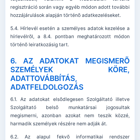
regisztráció során vagy egyéb módon adott további
hozzájárulások alapján történõ adatkezeléseket.
5.4. Hírlevél esetén a személyes adatok kezelése a
hírlevélrõl, a 8.4. pontban meghatározott módon
történõ leiratkozásig tart.
6. AZ ADATOKAT MEGISMERÕ
SZEMÉLYEK KÖRE,
ADATTOVÁBBÍTÁS,
ADATFELDOLGOZÁS
6.1. Az adatokat elsõdlegesen Szolgáltató illetve
Szolgáltató belsõ munkatársai jogosultak
megismerni, azonban azokat nem teszik közzé,
harmadik személyek részére nem adják át.
6.2. Az alapul fekvõ informatikai rendszer