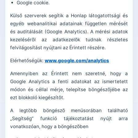
Google cookie.
Külső szerverek segítik a Honlap látogatottsági és
egyéb webanalitikai adatainak független mérését
és auditálását (Google Analytics). A mérési adatok
kezelésérõl az adatkezelõk tudnak részletes
felvilágosítást nyújtani az Érintett részére.
Elérhetőségük:
www.google.com/analytics
Amennyiben az Érintett nem szeretné, hogy a
Google Analytics a fenti adatokat az ismertetett
módon és céllal mérje, telepítse böngészõjébe az
ezt blokkoló kiegészítõt.
A legtöbb böngészõ menüsorában található
„Segítség” funkció tájékoztatást nyújt arra
vonatkozóan, hogy a böngészõben