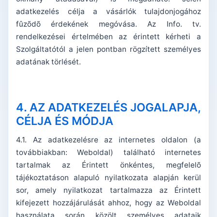
adatkezelés célja a vásárlók tulajdonjogához
fûzõdõ érdekének megóvása. Az Info. tv.
rendelkezései értelmében az érintett kérheti a
Szolgáltatótól a jelen pontban rögzített személyes
adatának törlését.
4. AZ ADATKEZELÉS JOGALAPJA,
CÉLJA ÉS MÓDJA
4.1. Az adatkezelésre az internetes oldalon (a
továbbiakban: Weboldal) található internetes
tartalmak az Érintett önkéntes, megfelelõ
tájékoztatáson alapuló nyilatkozata alapján kerül
sor, amely nyilatkozat tartalmazza az Érintett
kifejezett hozzájárulását ahhoz, hogy az Weboldal
használata során közölt személyes adataik