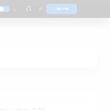
Kosár(0)
etett ár tartalmazza a 27% ÁFÁ-t.