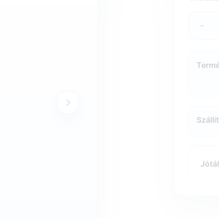
-
Termé
Szállí
Jótál