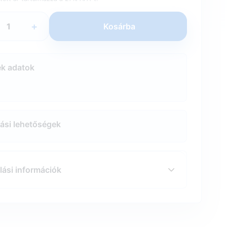
+
Kosárba
k adatok
tási lehetőségek
lási információk