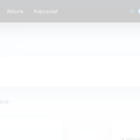
Rólunk
Kapcsolat
áció
*A feltünt