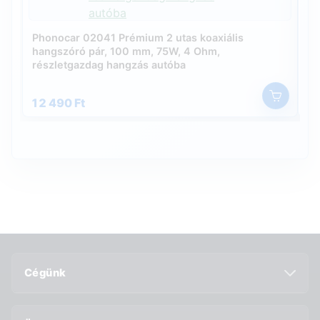
Phonocar 02041 Prémium 2 utas koaxiális
Ph
hangszóró pár, 100 mm, 75W, 4 Ohm,
ha
részletgazdag hangzás autóba
so
12 490 Ft
14
Cégünk