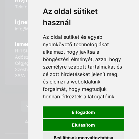
Hívj minket:
Telefon: +36 (20) 989-7969
Az oldal sütiket
használ
Írj nekünk:
info@hifi-station.hu
Az oldal sütiket és egyéb
Ismerd meg cégünket:
nyomkövető technológiákat
Hifi Station Kft.
alkalmaz, hogy javítsa a
Adószám: 13828222-2-42
böngészési élményét, azzal hogy
Cégjegyzékszám: 01-09-875386
személyre szabott tartalmakat és
Székhely: 1173. Budapest, Csomafalva utca 2. Fszt.
célzott hirdetéseket jelenít meg,
38/A
és elemzi a weboldalunk
forgalmát, hogy megtudjuk
honnan érkeztek a látogatóink.
Elfogadom
© 2026 Hifi Station Kft - Minden jog fenntartva.
Elutasítom
Beállítások megváltoztatása