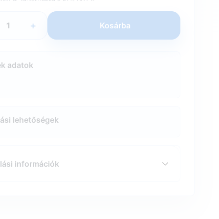
+
Kosárba
k adatok
tási lehetőségek
lási információk