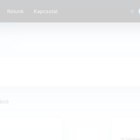
Rólunk
Kapcsolat
áció
*A feltünt