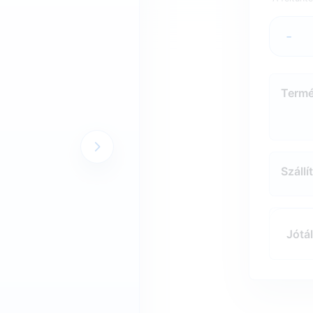
-
Termé
Szállí
Jótál