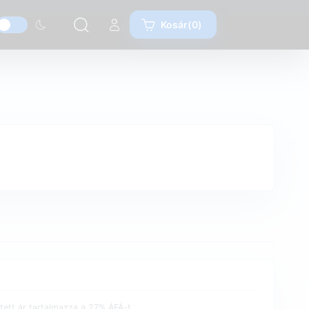
Kosár(0)
etett ár tartalmazza a 27% ÁFÁ-t.